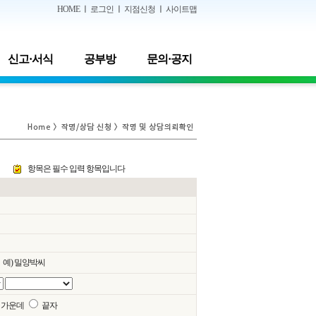
HOME
ㅣ
로그인
ㅣ
지점신청
ㅣ
사이트맵
신고·서식
공부방
문의·공지
항목은 필수 입력 항목입니다
예) 밀양박씨
가운데
끝자