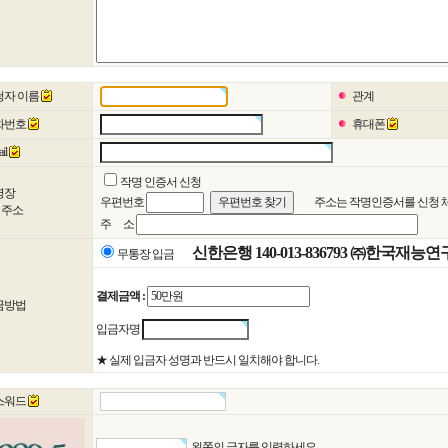
자 이름
관계
화번호
휴대폰
il
작명 인증서 신청
명장
우편번호
주소는 작명인증서를 신청 체
주소
주 소
신한은행 140-013-836793 ㈜한국재능
무통장 입금
결제금액 :
금방법
입금자명
★ 실제 입금자 성명과 반드시 일치해야 합니다.
스워드
왼쪽의 글자를 입력하세요.