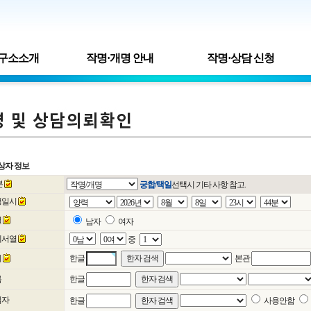
구소소개
작명·개명 안내
작명·상담 신청
상자 정보
분
궁합/택일
선택시 기타 사항 참고.
생일시
별
남자
여자
제서열
중
씨
한글
본관
름
한글
림자
한글
사용안함