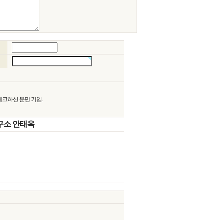
크하신 분만 기입.
연구소 안태옥