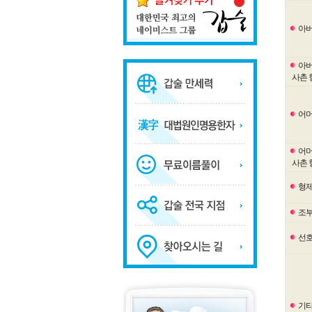
아
아
사촌 
어
어
사촌 
형제
조부
선호
기