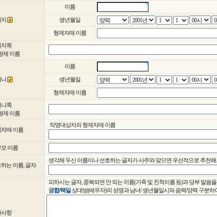
이름
버지
생년월일
형제자매 이름
버지쪽
형제 이름
이름
머니
생년월일
형제자매 이름
머니쪽
형제 이름
작명대상자의 형제자매 이름
자매 이름
모 이름
생각해 두신 이름이나 선호하는 글자가 사주와 맞으면 우선적으로 추천해
하는 이름, 글자
피하시는 글자, 중복되면 안 되는 이름(가족 및 친척이름 등)과 당부 말씀을
궁합/택일
상대방(배우자)의 성명과 남녀/ 생년월일시와 음력/양력 구분하
타사항