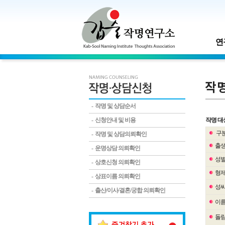
연
- 작명 및 상담순서
- 신청안내 및 비용
작명 대
구
- 작명 및 상담의뢰확인
출
- 운명상담 의뢰확인
성
- 상호신청 의뢰확인
형
- 상표이름 의뢰확인
성
- 출산/이사/결혼/궁합 의뢰확인
이
돌