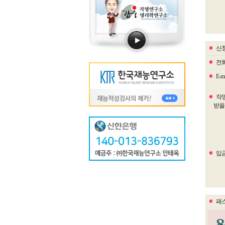
신청
전
E-ma
작
받을 
입
패