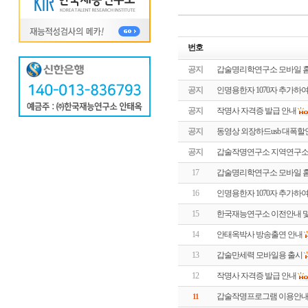
번호
공지
갑술명리학연구소 모바일 홈
공지
인명용한자 1070자 추가하여
공지
작명사 자격증 발급 안내
공지
동영상 외장하드usb 대폭
공지
갑술작명연구소 지역연구소
17
갑술명리학연구소 모바일 홈
16
인명용한자 1070자 추가하여
15
한국재능연구소 이전안내 및
14
안태옥박사 방송출연 안내
13
갑술만세력 모바일용 출시
12
작명사 자격증 발급 안내
갑술작명프로그램 이용안
11