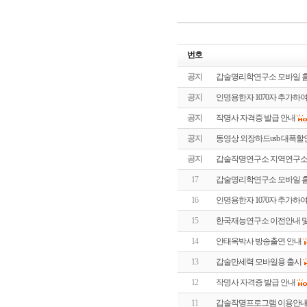
번호
공지
갑술명리학연구소 모바일 홈
공지
인명용한자 1070자 추가하여
공지
작명사 자격증 발급 안내
공지
동영상 외장하드usb 대폭
공지
갑술작명연구소 지역연구소
17
갑술명리학연구소 모바일 홈
16
인명용한자 1070자 추가하여
15
한국재능연구소 이전안내 및
14
안태옥박사 방송출연 안내
13
갑술만세력 모바일용 출시
12
작명사 자격증 발급 안내
11
갑술작명프로그램 이용안